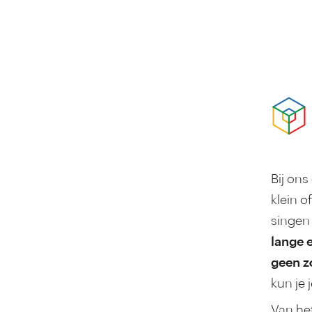
Bij ons
klein o
singen
lange e
geen z
kun je 
Van he