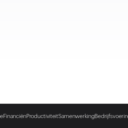
iën
Productiviteit
Samenwerking
Bedrijfsvoering
Human
SAMENWERKEN