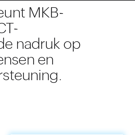
teunt MKB-
ICT-
de nadruk op
ensen en
rsteuning.