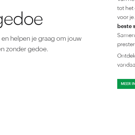
tot het
gedoe
voor je
beste 
Samen 
T en helpen je graag om jouw
prester
ken zonder gedoe.
Ontdek
vandaa
MEER I