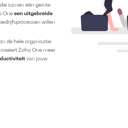
die samen één geïnte­
ho One
een uitge­breide
edrijfs­processen willen
an de hele organi­satie
 creëert Zoho One meer
ucti­viteit
van jouw