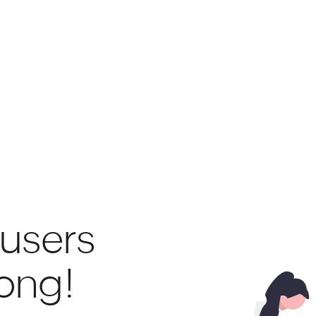
 users
rong!